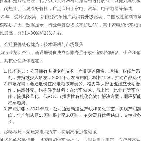
性塑料是通过物理、化学或共混方法对通用塑料进行改性，以提升其机械
、耐热性、阻燃性等特性，广泛应用于家电、汽车、电子电器等领域。
021年，受环保政策、新能源汽车推广及消费升级驱动，中国改性塑料市
模稳步扩大。数据显示，行业年复合增长率超过8%，其中家电和汽车领
比最高，分别达30%和25%左右。
、会通股份核心优势：技术深耕与市场聚焦
为行业龙头企业，会通股份自成立以来专注于改性塑料的研发、生产和销
。其核心优势体现在：
技术实力：公司拥有多项专利技术，产品覆盖阻燃、增强、耐候等系
列，并持续投入研发，2021年研发费用同比增长15%，推动产品迭
市场深耕：会通股份在家电领域与美的、格力等头部企业建立长期合
作，供应外壳、结构件等材料；在汽车领域，与上汽、比亚迪等车企
作，提供轻量化、低VOC（挥发性有机化合物）解决方案，顺应新
汽车趋势。
产能扩张：2021年底，公司通过新建生产线和优化工艺，实现产能
倍，年产能从原15万吨提升至30万吨，有效缓解供需缺口，支撑业
长。
、战略布局：聚焦家电与汽车，拓展高附加值领域
通股份的战略清晰，以家电和汽车为核心，同时向电子电器、医疗等高端