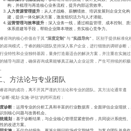
构，并梳理与再造核心业务流程，提升内部运营效率。
人力资源管理提升
：从人才战略、薪酬绩效、培训发展到企业文化构
建，提供一体化解决方案，激发组织活力与人才潜能。
运营管理与效率提升
：深入业务一线，通过精益管理、成本控制、质
体系搭建等手段，帮助企业降本增效，夯实核心竞争力。
睿咨询的核心价值在于其
“深度定制”
与
“实战导向”
。区别于提供标准化
的咨询模式，于睿的顾问团队坚持深入客户企业，进行细致的调研诊断，
行业特性和企业独特基因，量身打造最适合的解决方案，并注重在实施过
的辅导与跟进，确保咨询成果能够真正融入企业运营，产生可持续的积极
。
二、方法论与专业团队
睿咨询的成功，离不开其严谨的方法论和专业的团队。其方法论通常遵
“诊断-规划-实施-评估”的闭环流程：
度诊断
：运用专业的分析工具和丰富的行业数据库，全面评估企业现状，
识别核心问题与改善机会。
统规划
：基于诊断结果，与企业核心管理层紧密协作，共同设计系统性、
性的改进方案。
同实施
：不仅交付报告，更派出顾问驻场或定期辅导，与客户团队并肩作